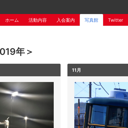
ホーム
活動内容
入会案内
写真館
Twitter
019年＞
11月